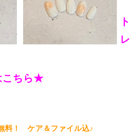
ト
レ
はこちら★
無料！ ケア＆ファイル込♪