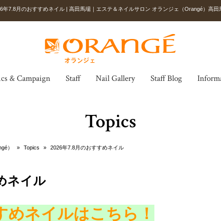
026年7.8月のおすすめネイル | 高田馬場｜エステ＆ネイルサロン オランジェ（Orangé）高
ics & Campaign
Staff
Nail Gallery
Staff Blog
Inform
Topics
gé）
»
Topics
»
2026年7.8月のおすすめネイル
すめネイル
すすめネイルはこちら
！