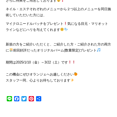
さらに特典をご用意しております
ネイル・エステそれぞれのメニューから２つ以上のメニューを同日施
術していただいた方には、
マイクロニードルパッチをプレゼント
気になる目元・マリオット
ラインなどにハリを与えてくれます
新規の方をご紹介いただくと、ご紹介した方・ご紹介された方の両方
に
前回好評だったオリジナルバーム(数量限定)プレゼント
期間は2025/1/10（金）～3/22（土）です
この機会にぜひオランジェへお越しください
スタッフ一同、心よりお待ちしております
Line
Facebook
Twitter
Pinterest
共
有